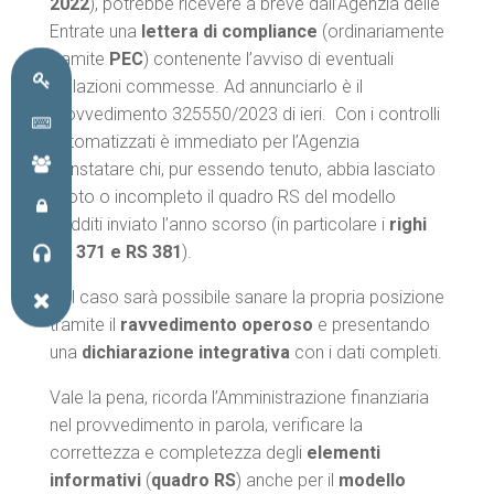
2022
), potrebbe ricevere a breve dall’Agenzia delle
Entrate una
lettera di compliance
(ordinariamente
tramite
PEC
) contenente l’avviso di eventuali
violazioni commesse. Ad annunciarlo è il
provvedimento 325550/2023 di ieri. Con i controlli
automatizzati è immediato per l’Agenzia
constatare chi, pur essendo tenuto, abbia lasciato
vuoto o incompleto il quadro RS del modello
Redditi inviato l’anno scorso (in particolare i
righi
RS 371 e RS 381
).
Nel caso sarà possibile sanare la propria posizione
tramite il
ravvedimento operoso
e presentando
una
dichiarazione integrativa
con i dati completi.
Vale la pena, ricorda l’Amministrazione finanziaria
nel provvedimento in parola, verificare la
correttezza e completezza degli
elementi
informativi
(
quadro RS
) anche per il
modello