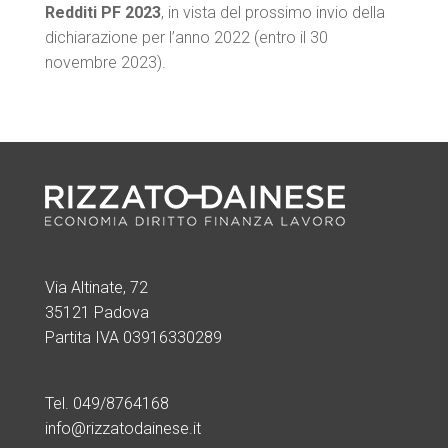
Redditi PF 2023
, in vista del prossimo invio della
dichiarazione per l’anno 2022 (entro il 30
novembre 2023).
Via Altinate, 72
35121 Padova
Partita IVA 03916330289
Tel. 049/8764168
info@rizzatodainese.it