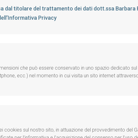
a dal titolare del trattamento dei dati dott.ssa Barbara
ll’Informativa Privacy
 dimensioni che può essere conservato in uno spazio dedicato sul d
tphone, ecc.) nel momento in cui visita un sito internet attravers
zo dei cookies sul nostro sito, in attuazione del provvedimento del
icate per l’informativa e l’acquisizione del consenso per l’uso dei