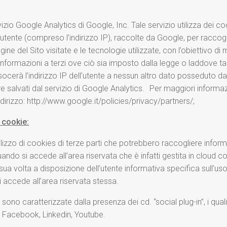
rvizio Google Analytics di Google, Inc. Tale servizio utilizza dei 
ell’utente (compreso l’indirizzo IP), raccolte da Google, per racc
ne del Sito visitate e le tecnologie utilizzate, con l’obiettivo di migl
formazioni a terzi ove ciò sia imposto dalla legge o laddove tali 
erà l’indirizzo IP dell’utente a nessun altro dato posseduto da Go
salvati dal servizio di Google Analytics. Per maggiori informazi
ndirizzo: http://www.google.it/policies/privacy/partners/;
 cookie:
tilizzo di cookies di terze parti che potrebbero raccogliere inform
quando si accede all’area riservata che è infatti gestita in clou
sua volta a disposizione dell’utente informativa specifica sull’us
i accede all’area riservata stessa.
 sono caratterizzate dalla presenza dei cd. “social plug-in”, i qua
 Facebook, Linkedin, Youtube.