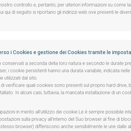
nostro controllo e, pertanto, per ulteriori informazioni su come la 
 cui qui di seguito si riportano gli indirizzi web ove presenti le di
verso i Cookies e gestione dei Cookies tramite le impost
o conservati a seconda della loro natura e secondo le durate previs
; i cookie persistenti hanno una durata variabile, indicata nelle i
 utilizzati dal sito.
di verificare quali cookies sono presenti sul proprio hard drive, b
allato. In alcuni casi, tuttavia, la mancata installazione di un co
pazioni in merito all’utilizzo dei cookie Le è sempre possibile in
ostazioni sulla privacy all’interno del Suo browser al fine di blo
 stesso browser) differiscono anche sensibilmente le une dalle 