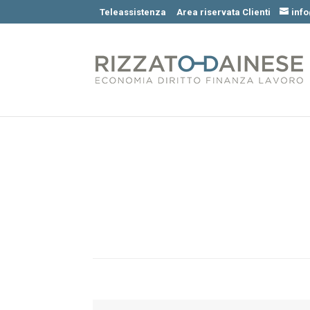
Teleassistenza
Area riservata Clienti
inf