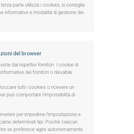
terza parte utilizza i cookies, si consiglia
verse informative e modalità di gestione dei
azioni del browser
te dai rispettivi fornitori. I cookie di
nformative dei fornitori o rilevabile
loccare tutti i cookies o ricevere un
okie può comportare l’impossibilità di
tervenire per impedirne l’impostazione e
ccarne determinati tipi. Poiché ciascun
altre se preferisce agire autonomamente