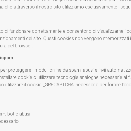
che attraverso il nostro sito utilizziamo esclusivamente i segue
to di funzionare correttamente e consentono di visualizzarne i co
nzionamenti del sito. Questi cookies non vengono memorizzati 
sura del browser.
tispam:
3 per proteggere i moduli online da spam, abusi e invii automat
ò installare cookie o utilizzare tecnologie analoghe necessarie al 
utilizzare il cookie _GRECAPTCHA, necessario per fornire l’analis
am, bot e abusi
necessario