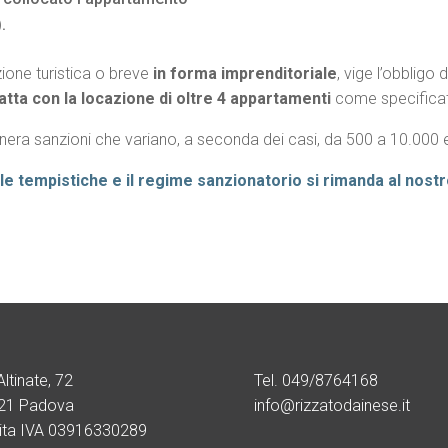
.
azione turistica o breve
in forma imprenditoriale
, vige l’obbligo 
catta con la locazione di oltre 4 appartamenti
come specificat
genera sanzioni che variano, a seconda dei casi, da 500 a 10.000 
le tempistiche e il regime sanzionatorio si rimanda al no
Altinate, 72
Tel. 049/8764168
21 Padova
info@rizzatodainese.it
tita IVA 03916330289