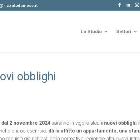
o@rizzatodainese.it
Lo Studio
Settori
ovi obblighi
,
dal 2 novembre 2024
saranno in vigore alcuni
nuovi obblighi
i
i anche chi, ad esempio,
dà in affitto un appartamento, una st
no requisiti già richiesti dalla normativa regionale altri, nuovi, int