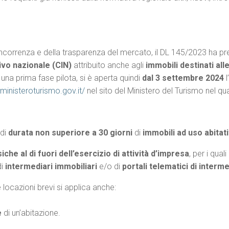
 concorrenza e della trasparenza del mercato, il DL 145/2023 ha p
ivo nazionale (CIN)
attribuito anche agli
immobili destinati all
una prima fase pilota, si è aperta quindi
dal 3 settembre 2024
l
.ministeroturismo.gov.it/
nel sito del Ministero del Turismo nel qu
 di
durata non superiore a 30 giorni
di
immobili ad uso abitat
isiche
al di fuori dell’esercizio di attività d’impresa
, per i qual
di
intermediari immobiliari
e/o di
portali telematici di interm
le locazioni brevi si applica anche:
e
di un’abitazione.