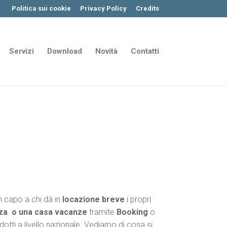
Politica sui cookie
Privacy Policy
Credits
Servizi
Download
Novità
Contatti
n capo a chi dà in
locazione breve
i propri
anza o una casa vacanze
tramite
Booking
o
rodotti a livello nazionale. Vediamo di cosa si