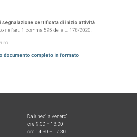
di
segnalazione certificata di inizio attività
o nell’art. 1 comma 595 della L. 178/2020.
euro.
stro documento completo in formato
Da lunedì a venerdì
ore
9.00 – 13.00
ore 14.30 – 17.30