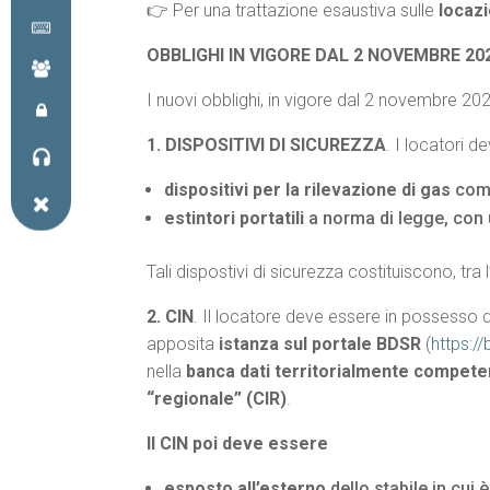
👉 Per una trattazione esaustiva sulle
locazio
OBBLIGHI IN VIGORE DAL 2 NOVEMBRE 20
I nuovi obblighi, in vigore dal 2 novembre 202
1. DISPOSITIVI DI SICUREZZA
. I locatori d
dispositivi per la rilevazione di gas
comb
estintori portatili
a norma di legge, con
Tali dispostivi di sicurezza costituiscono, tra l
2. CIN
. Il locatore deve essere in possesso 
apposita
istanza sul portale BDSR
(
https://
nella
banca dati territorialmente compete
“regionale” (CIR)
.
Il CIN poi deve essere
esposto all’esterno
dello stabile in cui