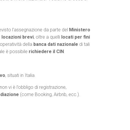
revisto l’assegnazione da parte del
Ministero
e locazioni brevi
, oltre a quelli
locati per fini
’operatività della
banca dati nazionale
di tali
ale è possibile
richiedere il CIN
.
ivo
, situati in Italia.
i non vi è l’obbligo di registrazione,
ediazione
(come Booking, Airbnb, ecc.).