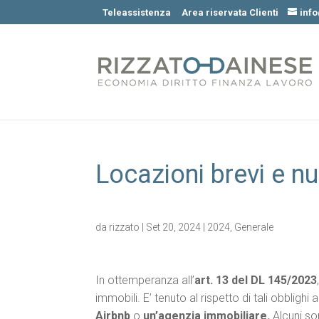
Teleassistenza
Area riservata Clienti
inf
Locazioni brevi e nu
da
rizzato
|
Set 20, 2024
|
2024
,
Generale
In ottemperanza all’
art. 13 del DL 145/2023
immobili. E’ tenuto al rispetto di tali obbligh
Airbnb
o
un’agenzia immobiliare.
Alcuni so