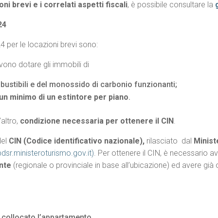
ni brevi e i correlati aspetti fiscali
, è possibile consultare la
24
4 per le locazioni brevi sono:
evono dotare gli immobili di
ustibili e del monossido di carbonio funzionanti;
un minimo di un estintore per piano
.
’altro,
condizione necessaria per ottenere il CIN
.
del
CIN (Codice identificativo nazionale),
rilasciato dal
Minist
bdsr.ministeroturismo.gov.it)
. Per ottenere il CIN, è necessario a
nte
(regionale o provinciale in base all’ubicazione) ed avere già o
 è collocato l’appartamento