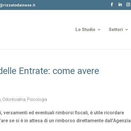
o@rizzatodainese.it
Lo Studio
Settori
 delle Entrate: come avere
a
,
Odontoiatria
,
Psicologia
i, versamenti ed eventuali rimborsi fiscali, è utile ricordare
are se si è in attesa di un rimborso direttamente dall’Agenzia