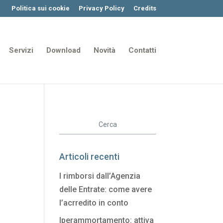
Politica sui cookie
Privacy Policy
Credits
Servizi
Download
Novità
Contatti
Articoli recenti
I rimborsi dall’Agenzia
delle Entrate: come avere
l’acrredito in conto
Iperammortamento: attiva