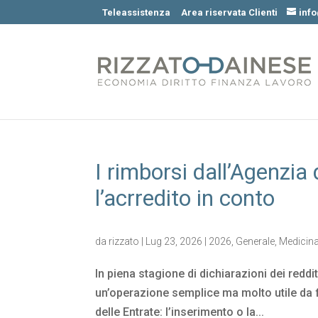
Teleassistenza
Area riservata Clienti
inf
I rimborsi dall’Agenzia
l’acrredito in conto
da
rizzato
|
Lug 23, 2026
|
2026
,
Generale
,
Medicin
In piena stagione di dichiarazioni dei reddit
un’operazione semplice ma molto utile da f
delle Entrate: l’inserimento o la...