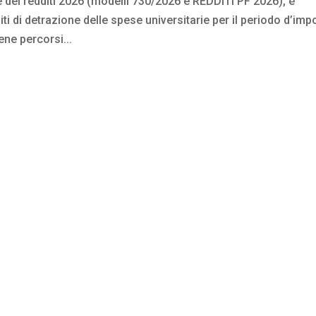
e dei redditi 2026 (modelli 730/2026 e REDDITI PF 2026), è
ti di detrazione delle spese universitarie per il periodo d’imp
ene percorsi...