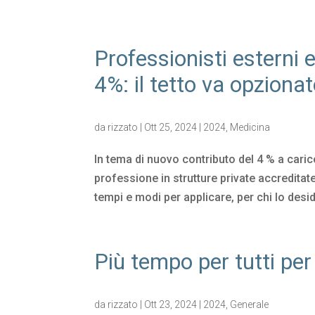
Professionisti esterni
4%: il tetto va opziona
da
rizzato
|
Ott 25, 2024
|
2024
,
Medicina
In tema di nuovo contributo del 4 % a carico
professione in strutture private accredita
tempi e modi per applicare, per chi lo deside
Più tempo per tutti per
da
rizzato
|
Ott 23, 2024
|
2024
,
Generale