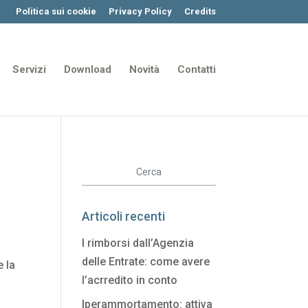
Politica sui cookie
Privacy Policy
Credits
Servizi
Download
Novità
Contatti
Articoli recenti
I rimborsi dall’Agenzia
delle Entrate: come avere
e la
l’acrredito in conto
Iperammortamento: attiva