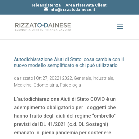
Teleassistenza
Area riservata Clienti
info@rizzatodainese.it
Autodichiarazione Aiuti di Stato: cosa cambia con il
nuovo modello semplificato e chi può utilizzarlo
da
rizzato
|
Ott 27, 2022
|
2022
,
Generale
,
Industriale
,
Medicina
,
Odontoiatria
,
Psicologia
L’autodichiarazione Aiuti di Stato COVID è un
adempimento obbligatorio per i soggetti che
hanno fruito degli aiuti del regime “ombrello”
previsti dal DL 41/2021 (c.d. DL Sostegni)
emanato in piena pandemia per sostenere