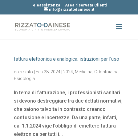
Teleassistenza
Area riservata Clienti
info@rizzatodainese.it
fattura elettronica e analogica: istruzioni per l’uso
da
rizzato
|
Feb 28, 2024
|
2024
,
Medicina
,
Odontoiatria
,
Psicologia
In tema di fatturazione, i professionisti sanitari
si devono destreggiare tra due dettati normativi,
che paiono talvolta in contrasto creando
confusione e incertezze. Da una parte, infatti,
dal 1.1.2024 vige l’obbligo di emettere fattura
elettronica per tutti i...