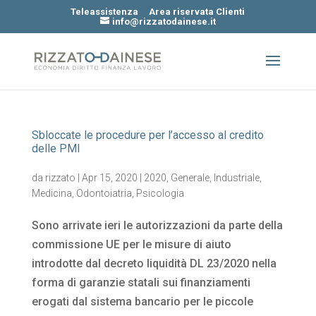
Teleassistenza
Area riservata Clienti
info@rizzatodainese.it
Sbloccate le procedure per l’accesso al credito
delle PMI
da
rizzato
|
Apr 15, 2020
|
2020
,
Generale
,
Industriale
,
Medicina
,
Odontoiatria
,
Psicologia
Sono arrivate ieri le autorizzazioni da parte della
commissione UE per le misure di aiuto
introdotte dal decreto liquidità DL 23/2020 nella
forma di garanzie statali sui finanziamenti
erogati dal sistema bancario per le piccole