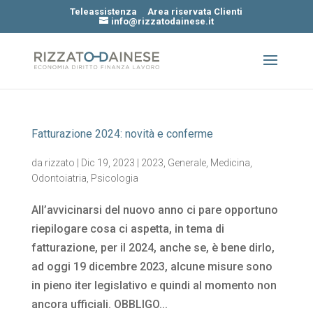
Teleassistenza
Area riservata Clienti
info@rizzatodainese.it
Fatturazione 2024: novità e conferme
da
rizzato
|
Dic 19, 2023
|
2023
,
Generale
,
Medicina
,
Odontoiatria
,
Psicologia
All’avvicinarsi del nuovo anno ci pare opportuno
riepilogare cosa ci aspetta, in tema di
fatturazione, per il 2024, anche se, è bene dirlo,
ad oggi 19 dicembre 2023, alcune misure sono
in pieno iter legislativo e quindi al momento non
ancora ufficiali. OBBLIGO...