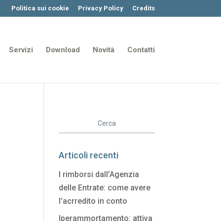
Politica sui cookie
Privacy Policy
Credits
Servizi
Download
Novità
Contatti
Articoli recenti
I rimborsi dall’Agenzia
delle Entrate: come avere
l’acrredito in conto
Iperammortamento: attiva